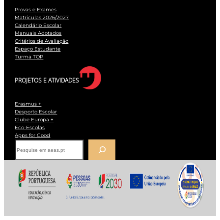
Provas e Exames
Matrículas 2026/2027
Calendário Escolar
Manuais Adotados
Critérios de Avaliação
Espaço Estudante
Turma TOP
PROJETOS E ATIVIDADES
Erasmus +
Desporto Escolar
Clube Europa +
Eco-Escolas
Apps for Good
P
e
s
q
u
i
s
a
r